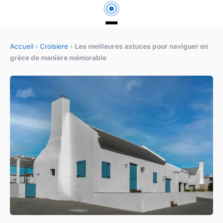
Accueil
›
Croisiere
›
Les meilleures astuces pour naviguer en
grèce de manière mémorable